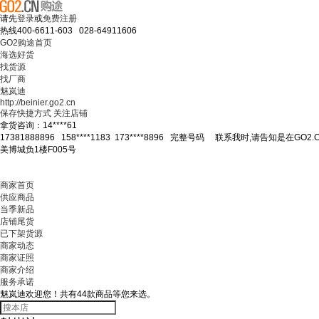
请先
登录
或
免费注册
热线
400-6611-603 028-64911606
GO2购途首页
海选好货
找货源
找厂商
魅岚迪
http://beinier.go2.cn
保存快捷方式
关注店铺
拿货咨询：
14****61
17381888896
158****1183
173****8896
完整号码
联系我时,请告知是在GO2.
美博城负1楼F005号
商家首页
供应商品
当季新品
店铺尾货
已下架货源
商家动态
商家证照
商家介绍
服务承诺
魅岚迪欢迎您！共有
44
款商品等您来选。