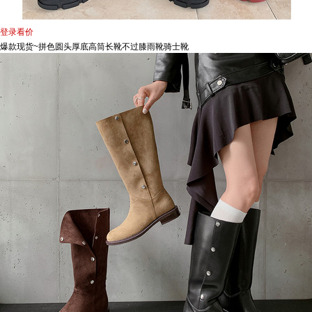
登录看价
爆款现货~拼色圆头厚底高筒长靴不过膝雨靴骑士靴