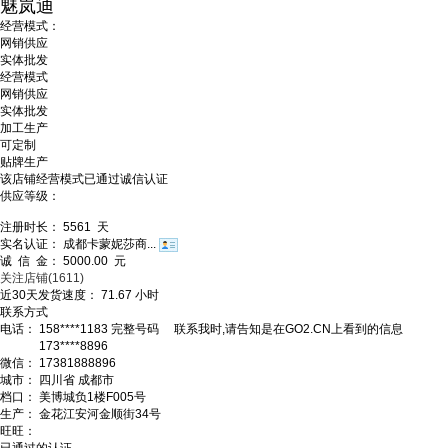
魅岚迪
经营模式：
网销供应
实体批发
经营模式
网销供应
实体批发
加工生产
可定制
贴牌生产
该店铺经营模式已通过诚信认证
供应等级：
注册时长：
5561
天
实名认证：
成都卡蒙妮莎商...
诚 信 金：
5000.00
元
关注店铺
(1611)
近30天发货速度：
71.67
小时
联系方式
电话：
158****1183
完整号码
联系我时,请告知是在GO2.CN上看到的信息
173****8896
微信：
17381888896
城市：
四川省 成都市
档口：
美博城负1楼F005号
生产：
金花江安河金顺街34号
旺旺：