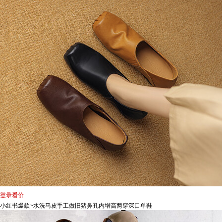
登录看价
小红书爆款~水洗马皮手工做旧猪鼻孔内增高两穿深口单鞋