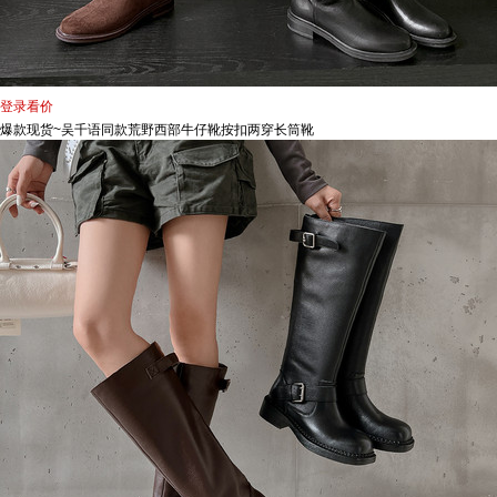
登录看价
爆款现货~吴千语同款荒野西部牛仔靴按扣两穿长筒靴